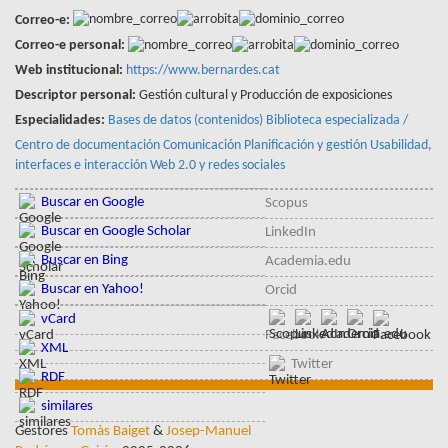
Correo-e:
Correo-e personal:
Web institucional:
https://www.bernardes.cat
Descriptor personal:
Gestión cultural y Producción de exposiciones
Especialidades:
Bases de datos (contenidos)
Biblioteca especializada /
Centro de documentación
Comunicación
Planificación y gestión
Usabilidad,
interfaces e interacción
Web 2.0 y redes sociales
Buscar en Google
Scopus
Buscar en Google Scholar
LinkedIn
Buscar en Bing
Academia.edu
Buscar en Yahoo!
Orcid
vCard
Facebook
XML
Twitter
RDF
similares
Gestores
Tomàs Baiget
&
Josep-Manuel