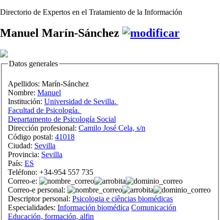
Directorio de Expertos en el Tratamiento de la Información
Manuel Marín-Sánchez
Datos generales
Apellidos:
Marín-Sánchez
Nombre:
Manuel
Institución:
Universidad de Sevilla.
Facultad de Psicología.
Departamento de Psicología Social
Dirección profesional:
Camilo José Cela, s/n
Código postal:
41018
Ciudad:
Sevilla
Provincia:
Sevilla
País:
ES
Teléfono:
+34-954 557 735
Correo-e:
Correo-e personal:
Descriptor personal:
Psicologia e ciências biomédicas
Especialidades:
Información biomédica
Comunicación
Educación, formación, alfin