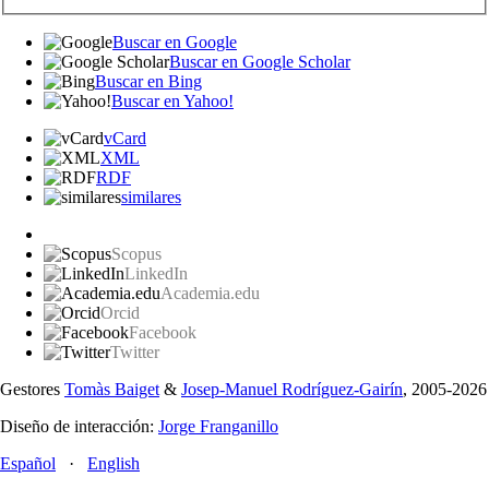
Buscar en Google
Buscar en Google Scholar
Buscar en Bing
Buscar en Yahoo!
vCard
XML
RDF
similares
Scopus
LinkedIn
Academia.edu
Orcid
Facebook
Twitter
Gestores
Tomàs Baiget
&
Josep-Manuel Rodríguez-Gairín
, 2005-2026
Diseño de interacción:
Jorge Franganillo
Español
·
English