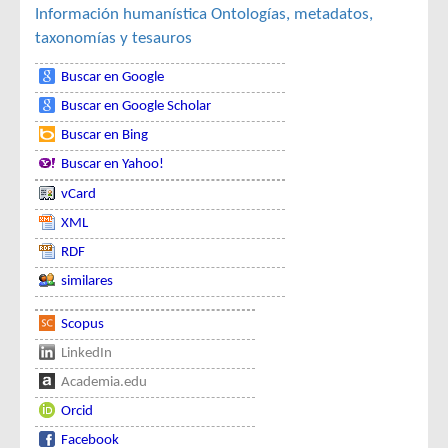
Información humanística
Ontologías, metadatos,
taxonomías y tesauros
Buscar en Google
Buscar en Google Scholar
Buscar en Bing
Buscar en Yahoo!
vCard
XML
RDF
similares
Scopus
LinkedIn
Academia.edu
Orcid
Facebook