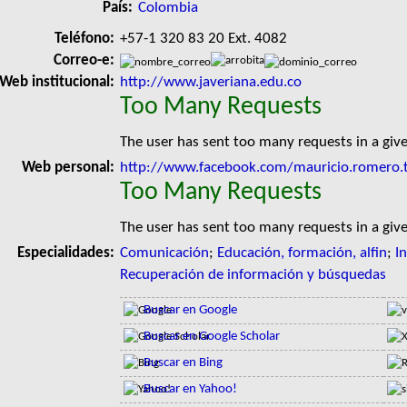
País:
Colombia
Teléfono:
+57-1 320 83 20 Ext. 4082
Correo-e:
Web institucional:
http://www.javeriana.edu.co
Too Many Requests
The user has sent too many requests in a giv
Web personal:
http://www.facebook.com/mauricio.romero.
Too Many Requests
The user has sent too many requests in a giv
Especialidades:
Comunicación
;
Educación, formación, alfin
;
I
Recuperación de información y búsquedas
Buscar en Google
Buscar en Google Scholar
Buscar en Bing
Buscar en Yahoo!