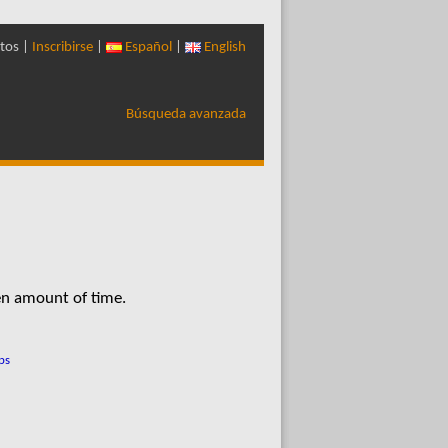
tos |
Inscribirse
|
Español
|
English
Búsqueda avanzada
en amount of time.