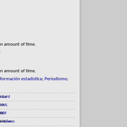
en amount of time.
t
en amount of time.
nformación estadística
;
Periodismo
;
vCard
XML
RDF
similares