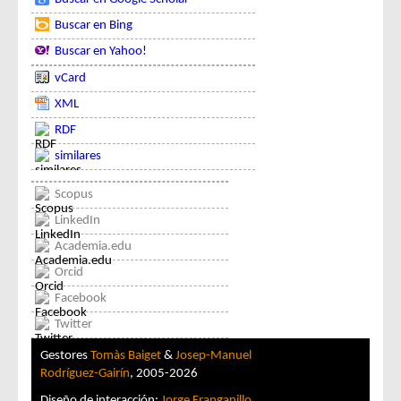
Buscar en Bing
Buscar en Yahoo!
vCard
XML
RDF
similares
Scopus
LinkedIn
Academia.edu
Orcid
Facebook
Twitter
Gestores
Tomàs Baiget
&
Josep-Manuel
Rodríguez-Gairín
, 2005-2026
Diseño de interacción:
Jorge Franganillo