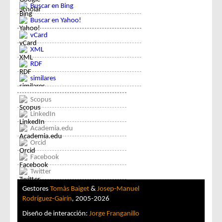
Buscar en Bing
Buscar en Yahoo!
vCard
XML
RDF
similares
Scopus
LinkedIn
Academia.edu
Orcid
Facebook
Twitter
Gestores
Tomàs Baiget
&
Josep-Manuel
Rodríguez-Gairín
, 2005-2026
Diseño de interacción:
Jorge Franganillo