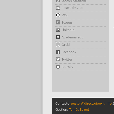
Google Citations
ResearchGate
WoS
Scopus
LinkedIn
Academia.edu
Orcid
Facebook
Twitter
Bluesky
Contacto:
gestor@directorioexit.info
2
Gestión:
Tomàs Baiget