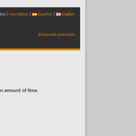
tos |
Inscribirse
|
Español
|
English
Búsqueda avanzada
en amount of time.