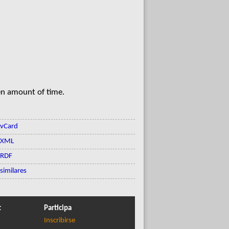
en amount of time.
vCard
XML
RDF
similares
t
Participa
Inscribirse