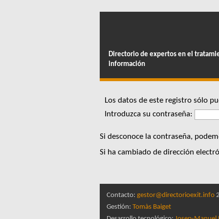
Directorio de expertos en el tratami
información
Los datos de este registro sólo 
Introduzca su contraseña:
Si desconoce la contraseña, podem
Si ha cambiado de dirección electró
Contacto:
gestor@directorioexit.info
2
Gestión:
Tomàs Baiget
Desarrollo tecnológico:
Josep-Manuel 