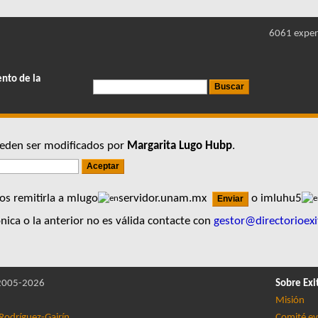
6061 exper
ento de la
pueden ser modificados por
Margarita Lugo Hubp
.
os remitirla a mlugo
servidor.unam.mx
o imluhu5
nica o la anterior no es válida contacte con
gestor@directorioexi
005-2026
Sobre Exi
Misión
Rodríguez-Gairín
Comité ev