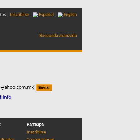
tos |
Inscribirse
|
Español
|
English
Búsqueda avanzada
yahoo.com.mx
t.info
.
t
Participa
Inscribirse
aluador
Cooperaciones