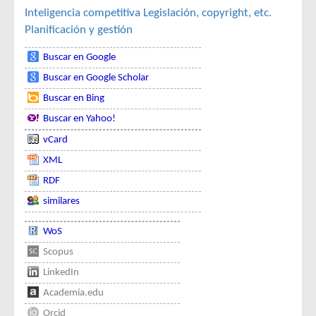
Inteligencia competitiva
Legislación, copyright, etc.
Planificación y gestión
Buscar en Google
Buscar en Google Scholar
Buscar en Bing
Buscar en Yahoo!
vCard
XML
RDF
similares
WoS
Scopus
LinkedIn
Academia.edu
Orcid