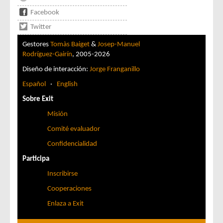
Facebook
Twitter
Gestores
Tomàs Baiget
&
Josep-Manuel
Rodríguez-Gairín
, 2005-2026
Diseño de interacción:
Jorge Franganillo
Español
·
English
Sobre Exit
Misión
Comité evaluador
Confidencialidad
Participa
Inscribirse
Cooperaciones
Enlaza a Exit