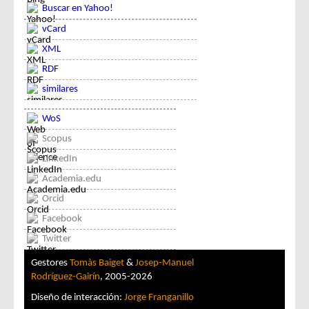
Buscar en Yahoo!
vCard
XML
RDF
similares
WoS
Scopus
LinkedIn
Academia.edu
Orcid
Facebook
Twitter
Gestores
Tomàs Baiget
&
Josep-Manuel
Rodríguez-Gairín
, 2005-2026
Diseño de interacción:
Jorge Franganillo