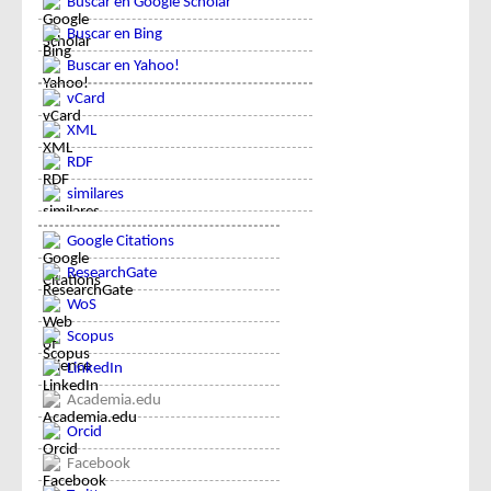
Buscar en Google Scholar
Buscar en Bing
Buscar en Yahoo!
vCard
XML
RDF
similares
Google Citations
ResearchGate
WoS
Scopus
LinkedIn
Academia.edu
Orcid
Facebook