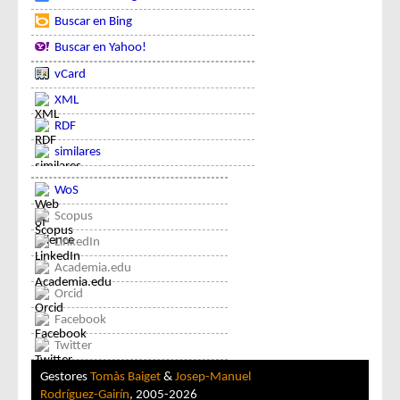
Buscar en Bing
Buscar en Yahoo!
vCard
XML
RDF
similares
WoS
Scopus
LinkedIn
Academia.edu
Orcid
Facebook
Twitter
Gestores
Tomàs Baiget
&
Josep-Manuel
Rodríguez-Gairín
, 2005-2026