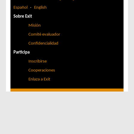
Español
·
English
Sobre Exit
Misión
Comité evaluador
Confidencialidad
Participa
Inscribirse
Cooperaciones
Enlaza a Exit