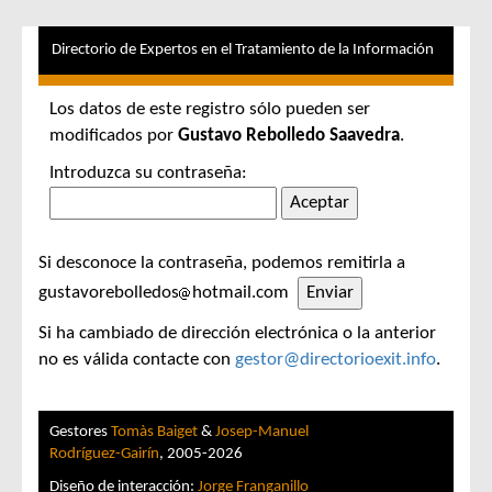
Directorio de Expertos en el Tratamiento de la Información
Los datos de este registro sólo pueden ser
modificados por
Gustavo Rebolledo Saavedra
.
Introduzca su contraseña:
Si desconoce la contraseña, podemos remitirla a
gustavorebolledos
hotmail.com
Si ha cambiado de dirección electrónica o la anterior
no es válida contacte con
gestor@directorioexit.info
.
Gestores
Tomàs Baiget
&
Josep-Manuel
Rodríguez-Gairín
, 2005-2026
Diseño de interacción:
Jorge Franganillo