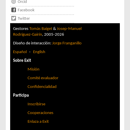
Orcid
Facebook
Twitter
Gestores
Tomàs Baiget
&
Josep-Manuel
Rodríguez-Gairín
, 2005-2026
Diseño de interacción:
Jorge Franganillo
Español
·
English
Sobre Exit
Misión
Comité evaluador
Confidencialidad
Participa
Inscribirse
Cooperaciones
Enlaza a Exit