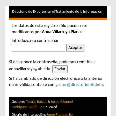
Directorio de Expertos en el Tratamiento de la Información
Los datos de este registro sólo pueden ser
modificados por
Anna Villarroya Planas
.
Introduzca su contraseña:
Si desconoce la contraseña, podemos remitirla a
annavillarroya
ub.edu
Si ha cambiado de dirección electrónica o la anterior
no es válida contacte con
gestor@directorioexit.info
.
Gestores
Tomàs Baiget
&
Josep-Manuel
Rodríguez-Gairín
, 2005-2026
Diseño de interacción:
Jorge Franganillo