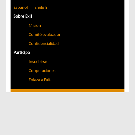
Español
·
English
Sobre Exit
Misión
Comité evaluador
Confidencialidad
Participa
Inscribirse
Cooperaciones
Enlaza a Exit