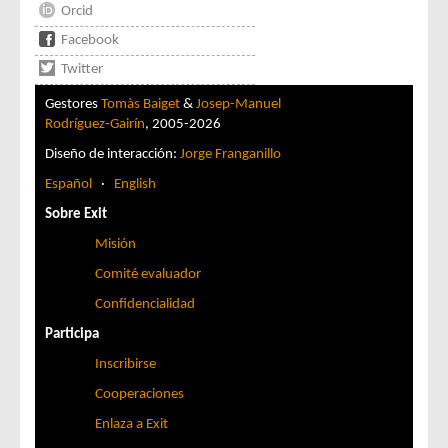
Orcid
Facebook
Twitter
Gestores
Tomàs Baiget
&
Josep-Manuel
Rodríguez-Gairín
, 2005-2026
Diseño de interacción:
Jorge Franganillo
Español
·
English
Sobre Exit
Misión
Comité evaluador
Confidencialidad
Participa
Inscribirse
Cooperaciones
Enlaza a Exit