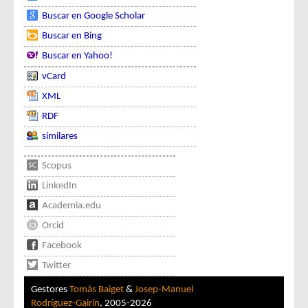
Buscar en Google Scholar
Buscar en Bing
Buscar en Yahoo!
vCard
XML
RDF
similares
Scopus
LinkedIn
Academia.edu
Orcid
Facebook
Twitter
Gestores
Tomàs Baiget
&
Josep-Manuel
Rodríguez-Gairín
, 2005-2026