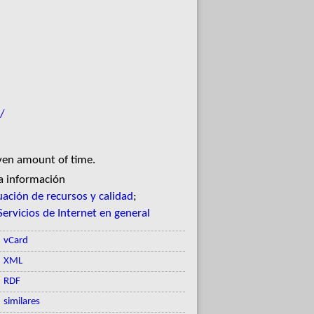
/
iven amount of time.
la información
uación de recursos y calidad
;
Servicios de Internet en general
vCard
XML
RDF
similares