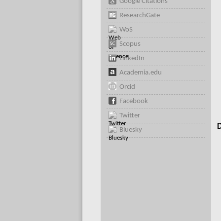
Google Citations
ResearchGate
WoS
Scopus
LinkedIn
Academia.edu
Orcid
Facebook
Twitter
D
Bluesky