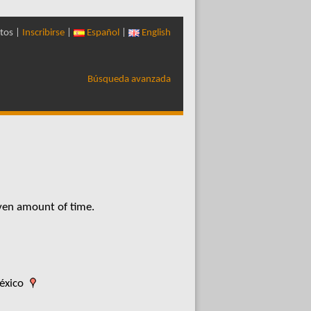
tos |
Inscribirse
|
Español
|
English
Búsqueda avanzada
iven amount of time.
éxico