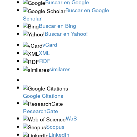
Buscar en Google
Buscar en Google
Scholar
Buscar en Bing
Buscar en Yahoo!
vCard
XML
RDF
similares
Google Citations
ResearchGate
WoS
Scopus
LinkedIn