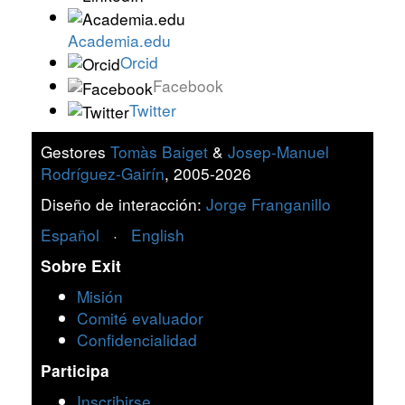
Academia.edu
Orcid
Facebook
Twitter
Gestores
Tomàs Baiget
&
Josep-Manuel
Rodríguez-Gairín
, 2005-2026
Diseño de interacción:
Jorge Franganillo
Español
·
English
Sobre Exit
Misión
Comité evaluador
Confidencialidad
Participa
Inscribirse