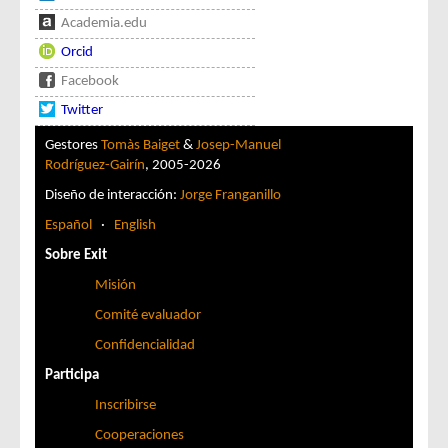
Academia.edu
Orcid
Facebook
Twitter
Gestores
Tomàs Baiget
&
Josep-Manuel
Rodríguez-Gairín
, 2005-2026
Diseño de interacción:
Jorge Franganillo
Español
·
English
Sobre Exit
Misión
Comité evaluador
Confidencialidad
Participa
Inscribirse
Cooperaciones