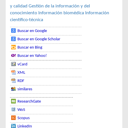
y calidad
Gestión de la información y del
conocimiento
Información biomédica
Información
científico-técnica
Buscar en Google
Buscar en Google Scholar
Buscar en Bing
Buscar en Yahoo!
vCard
XML
RDF
similares
ResearchGate
WoS
Scopus
LinkedIn