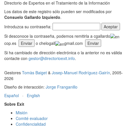
Directorio de Expertos en el Tratamiento de la Información
Los datos de este registro sólo pueden ser modificados por
Consuelo Gallardo Izquierdo
.
Introduzca su contraseña:
Si desconoce la contraseña, podemos remitirla a cgallardo
cop.es
o chelogall
gmail.com
Si ha cambiado de dirección electrónica o la anterior no es válida
contacte con
gestor@directorioexit.info
.
Gestores
Tomàs Baiget
&
Josep-Manuel Rodríguez-Gairín
, 2005-
2026
Diseño de interacción:
Jorge Franganillo
Español
·
English
Sobre Exit
Misión
Comité evaluador
Confidencialidad