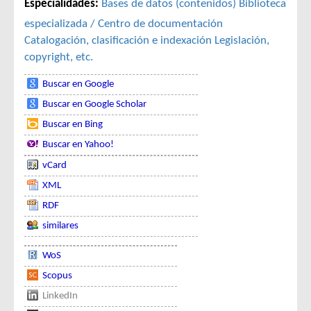
Especialidades:
Bases de datos (contenidos)
Biblioteca
especializada / Centro de documentación
Catalogación, clasificación e indexación
Legislación,
copyright, etc.
Buscar en Google
Buscar en Google Scholar
Buscar en Bing
Buscar en Yahoo!
vCard
XML
RDF
similares
WoS
Scopus
LinkedIn