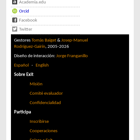
Academia.edu
Orcid
Facebook
Twitter
Gestores
Tomàs Baiget
&
Josep-Manuel
Rodríguez-Gairín
, 2005-2026
Diseño de interacción:
Jorge Franganillo
Español
·
English
Sobre Exit
Misión
Comité evaluador
Confidencialidad
Participa
Inscribirse
Cooperaciones