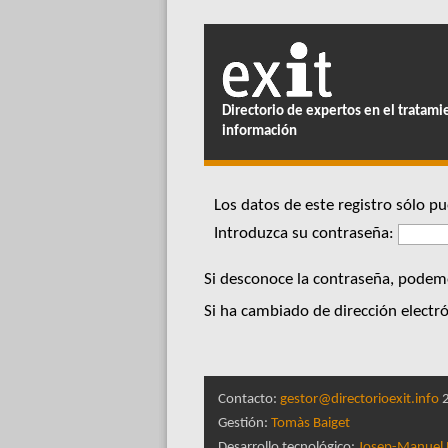
Directorio de expertos en el tratami
información
Los datos de este registro sólo 
Introduzca su contraseña:
Si desconoce la contraseña, podem
Si ha cambiado de dirección electró
Contacto:
gestor@directorioexit.info
2
Gestión:
Tomàs Baiget
Desarrollo tecnológico:
Josep-Manuel 