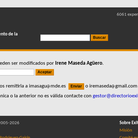
6061 exper
ento de la
pueden ser modificados por
Irene Maseda Agüero
.
os remitirla a imasagu
mde.es
o iremaseda
gmail.co
nica o la anterior no es válida contacte con
gestor@directorioexi
005-2026
Sobre Exi
Misión
Rodríguez-Gairín
Comité ev