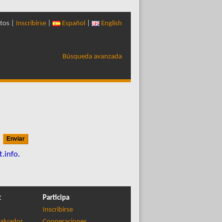
tos |
Inscribirse
|
Español
|
English
Búsqueda avanzada
m
t.info
.
t
Participa
Inscribirse
aluador
Cooperaciones