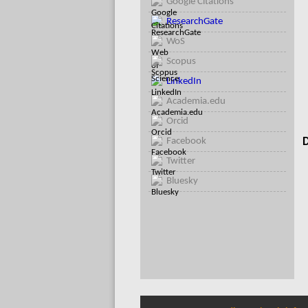
Google Citations
ResearchGate
WoS
Scopus
LinkedIn
Academia.edu
Orcid
Facebook
D
Twitter
Bluesky