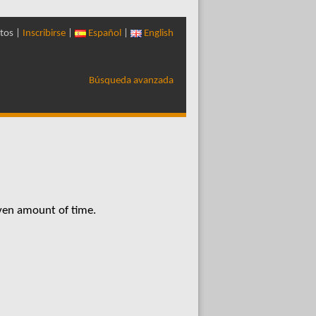
tos |
Inscribirse
|
Español
|
English
Búsqueda avanzada
iven amount of time.