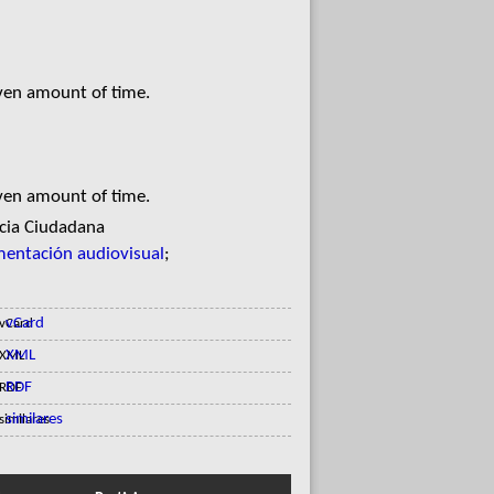
iven amount of time.
iven amount of time.
ncia Ciudadana
entación audiovisual
;
vCard
XML
RDF
similares