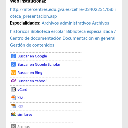
Web institucional:
http://intercentres.edu.gva.es/cefire/03402231/bibli
oteca_presentacion.asp
Especialidades:
Archivos administrativos
Archivos
históricos
Biblioteca escolar
Biblioteca especializada /
Centro de documentación
Documentación en general
Gestión de contenidos
Buscar en Google
Buscar en Google Scholar
Buscar en Bing
Buscar en Yahoo!
vCard
XML
RDF
similares
Scopus