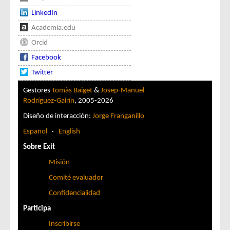
LinkedIn
Academia.edu
Orcid
Facebook
Twitter
Gestores
Tomàs Baiget
&
Josep-Manuel
Rodríguez-Gairín
, 2005-2026
Diseño de interacción:
Jorge Franganillo
Español
·
English
Sobre Exit
Misión
Comité evaluador
Confidencialidad
Participa
Inscribirse