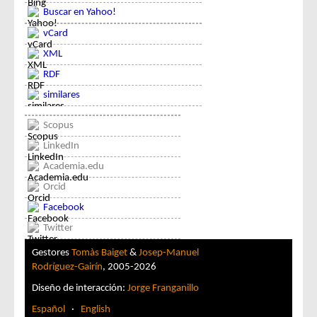
Buscar en Yahoo!
vCard
XML
RDF
similares
Scopus
LinkedIn
Academia.edu
Orcid
Facebook
Twitter
Gestores
Tomàs Baiget
&
Josep-Manuel
Rodríguez-Gairín
, 2005-2026
Diseño de interacción:
Jorge Franganillo
Español
·
English