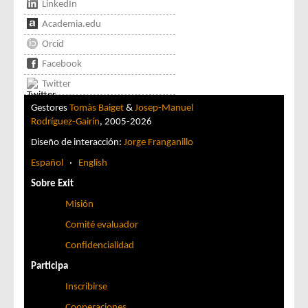
LinkedIn
Academia.edu
Orcid
Facebook
Twitter
Gestores
Tomàs Baiget
&
Josep-Manuel
Rodríguez-Gairín
, 2005-2026
Diseño de interacción:
Jorge Franganillo
Español
·
English
Sobre Exit
Misión
Comité evaluador
Confidencialidad
Participa
Inscribirse
Cooperaciones