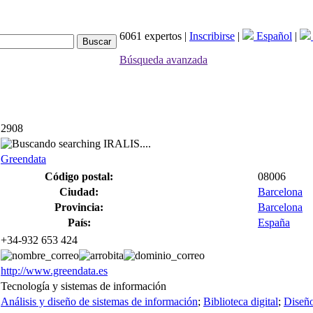
6061 expertos |
Inscribirse
|
Español
|
Búsqueda avanzada
2908
searching IRALIS....
Greendata
Código postal:
08006
Ciudad:
Barcelona
Provincia:
Barcelona
País:
España
+34-932 653 424
http://www.greendata.es
Tecnología y sistemas de información
Análisis y diseño de sistemas de información
;
Biblioteca digital
;
Diseñ