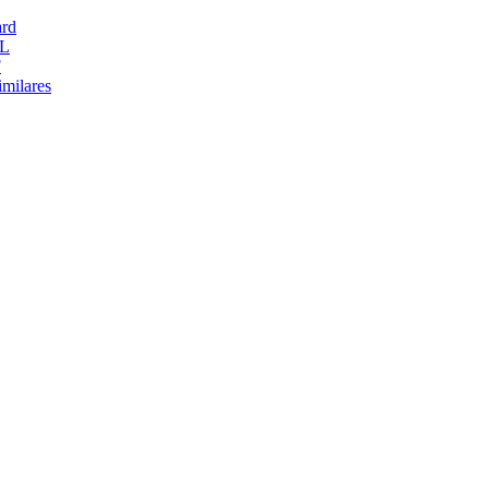
rd
L
F
imilares