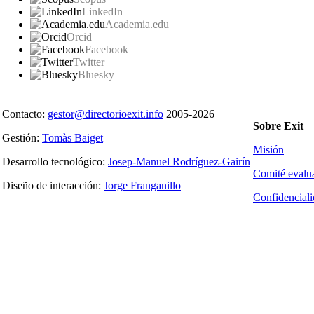
LinkedIn
Academia.edu
Orcid
Facebook
Twitter
Bluesky
Contacto:
gestor@directorioexit.info
2005-2026
Sobre Exit
Gestión:
Tomàs Baiget
Misión
Desarrollo tecnológico:
Josep-Manuel Rodríguez-Gairín
Comité evalu
Diseño de interacción:
Jorge Franganillo
Confidencial