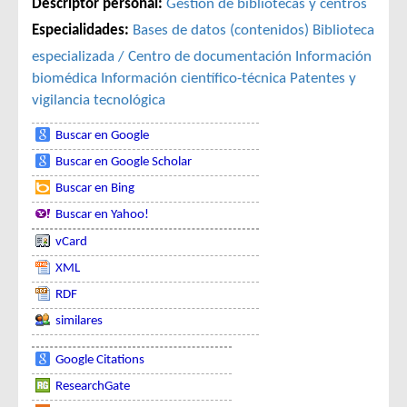
Descriptor personal:
Gestión de bibliotecas y centros
Especialidades:
Bases de datos (contenidos)
Biblioteca
especializada / Centro de documentación
Información
biomédica
Información científico-técnica
Patentes y
vigilancia tecnológica
Buscar en Google
Buscar en Google Scholar
Buscar en Bing
Buscar en Yahoo!
vCard
XML
RDF
similares
Google Citations
ResearchGate