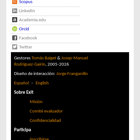
Scopus
LinkedIn
Academia.edu
Orcid
Facebook
Twitter
Gestores
Tomàs Baiget
&
Josep-Manuel
Rodríguez-Gairín
, 2005-2026
Diseño de interacción:
Jorge Franganillo
Español
·
English
Sobre Exit
Misión
Comité evaluador
Confidencialidad
Participa
Inscribirse