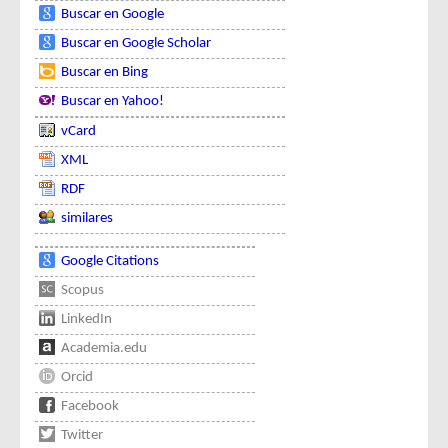
Buscar en Google
Buscar en Google Scholar
Buscar en Bing
Buscar en Yahoo!
vCard
XML
RDF
similares
Google Citations
Scopus
LinkedIn
Academia.edu
Orcid
Facebook
Twitter