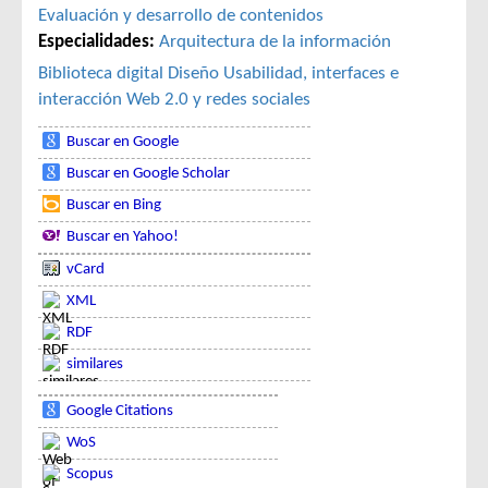
Evaluación y desarrollo de contenidos
Especialidades:
Arquitectura de la información
Biblioteca digital
Diseño
Usabilidad, interfaces e
interacción
Web 2.0 y redes sociales
Buscar en Google
Buscar en Google Scholar
Buscar en Bing
Buscar en Yahoo!
vCard
XML
RDF
similares
Google Citations
WoS
Scopus