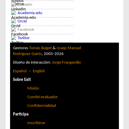
LinkedIn
Academia.edu
Orcid
Facebook
Twitter
Gestores
Tomàs Baiget
&
Josep-Manuel
Rodríguez-Gairín
, 2005-2026
Diseño de interacción:
Jorge Franganillo
Español
·
English
Sobre Exit
Misión
Comité evaluador
Confidencialidad
Participa
Inscribirse