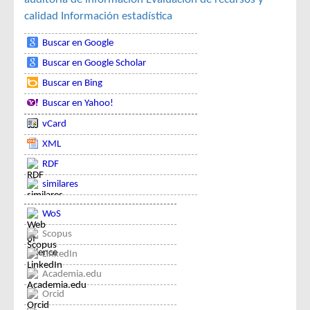
calidad
Información estadística
Buscar en Google
Buscar en Google Scholar
Buscar en Bing
Buscar en Yahoo!
vCard
XML
RDF
similares
WoS
Scopus
LinkedIn
Academia.edu
Orcid