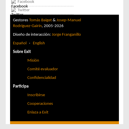
Facebook
Twitter
Gestores
Tomàs Baiget
&
Josep-Manuel
Rodríguez-Gairín
, 2005-2026
Diseño de interacción:
Jorge Franganillo
Español
·
English
Sobre Exit
Misión
Comité evaluador
Confidencialidad
Participa
Inscribirse
Cooperaciones
Enlaza a Exit