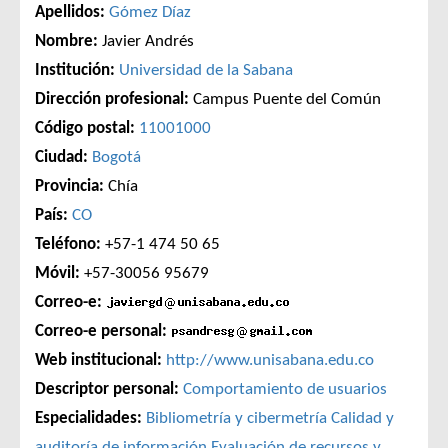
Apellidos:
Gómez Díaz
Nombre:
Javier Andrés
Institución:
Universidad de la Sabana
Dirección profesional:
Campus Puente del Común
Código postal:
11001000
Ciudad:
Bogotá
Provincia:
Chía
País:
CO
Teléfono:
+57-1 474 50 65
Móvil:
+57-30056 95679
Correo-e:
Correo-e personal:
Web institucional:
http://www.unisabana.edu.co
Descriptor personal:
Comportamiento de usuarios
Especialidades:
Bibliometría y cibermetría
Calidad y
auditoría de información
Evaluación de recursos y