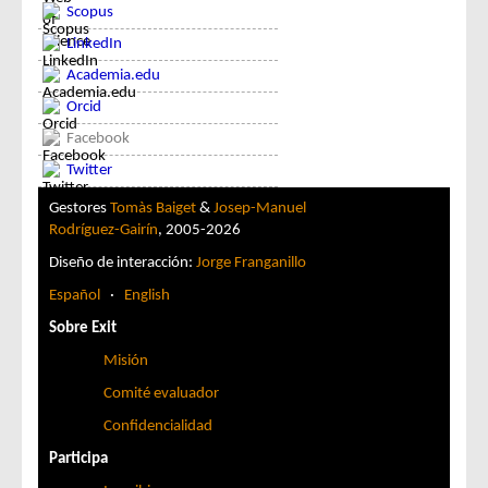
Scopus
LinkedIn
Academia.edu
Orcid
Facebook
Twitter
Gestores
Tomàs Baiget
&
Josep-Manuel
Rodríguez-Gairín
, 2005-2026
Diseño de interacción:
Jorge Franganillo
Español
·
English
Sobre Exit
Misión
Comité evaluador
Confidencialidad
Participa