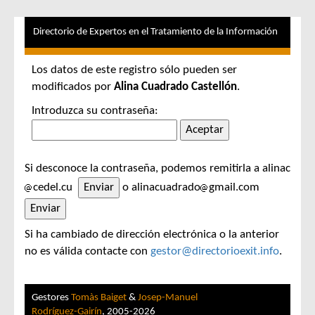
Directorio de Expertos en el Tratamiento de la Información
Los datos de este registro sólo pueden ser
modificados por
Alina Cuadrado Castellón
.
Introduzca su contraseña:
Si desconoce la contraseña, podemos remitirla a alinac
cedel.cu
o alinacuadrado
gmail.com
Si ha cambiado de dirección electrónica o la anterior
no es válida contacte con
gestor@directorioexit.info
.
Gestores
Tomàs Baiget
&
Josep-Manuel
Rodríguez-Gairín
, 2005-2026