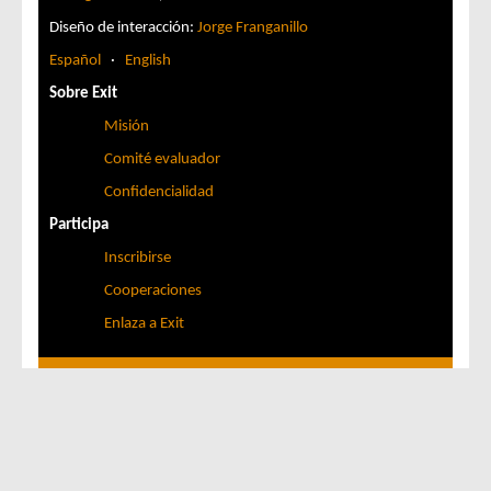
Diseño de interacción:
Jorge Franganillo
Español
·
English
Sobre Exit
Misión
Comité evaluador
Confidencialidad
Participa
Inscribirse
Cooperaciones
Enlaza a Exit