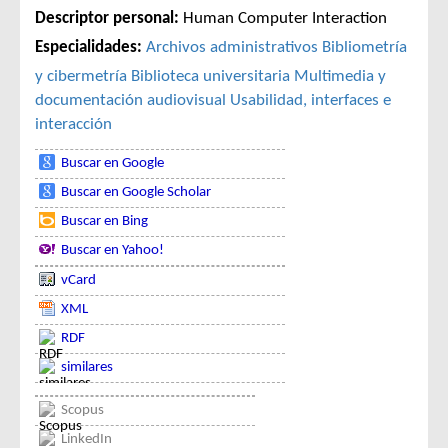
Descriptor personal:
Human Computer Interaction
Especialidades:
Archivos administrativos
Bibliometría
y cibermetría
Biblioteca universitaria
Multimedia y
documentación audiovisual
Usabilidad, interfaces e
interacción
Buscar en Google
Buscar en Google Scholar
Buscar en Bing
Buscar en Yahoo!
vCard
XML
RDF
similares
Scopus
LinkedIn