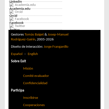
Academia.edu
Orcid
Facebook
Twitter
Gestores
Tomàs Baiget
&
Josep-Manuel
Rodríguez-Gairín
, 2005-2026
Diseño de interacción:
Jorge Franganillo
Español
·
English
Sobre Exit
Misión
Comité evaluador
Confidencialidad
Participa
Inscribirse
Cooperaciones