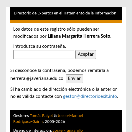
Directorio de Expertos en el Tratamiento de la Información
Los datos de este registro sólo pueden ser
modificados por
Liliana Margarita Herrera Soto
.
Introduzca su contraseña:
Si desconoce la contraseña, podemos remitirla a
herreral
javeriana.edu.co
Si ha cambiado de dirección electrónica o la anterior
no es válida contacte con
gestor@directorioexit.info
.
Gestores
Tomàs Baiget
&
Josep-Manuel
Rodríguez-Gairín
, 2005-2026
Diseño de interacción:
Jorge Franganillo