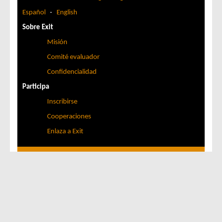
Español
·
English
Sobre Exit
Misión
Comité evaluador
Confidencialidad
Participa
Inscribirse
Cooperaciones
Enlaza a Exit