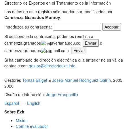
Directorio de Expertos en el Tratamiento de la Información
Los datos de este registro sólo pueden ser modificados por
Carmenza Granados Monroy
.
Introduzca su contraseña:
Si desconoce la contraseña, podemos remitirla a
carmenza.granados
javeriana.edu.co
o
carmenza.granados
gmail.com
Si ha cambiado de dirección electrónica o la anterior no es válida
contacte con
gestor@directorioexit.info
.
Gestores
Tomàs Baiget
&
Josep-Manuel Rodríguez-Gairín
, 2005-
2026
Diseño de interacción:
Jorge Franganillo
Español
·
English
Sobre Exit
Misión
Comité evaluador