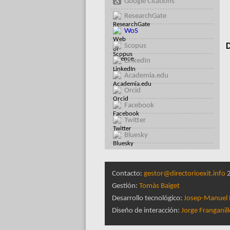
Google Citations
ResearchGate
WoS
Scopus
D
LinkedIn
Academia.edu
Orcid
Facebook
Twitter
Bluesky
Contacto:
gestor@directorioexit.info
2
Gestión:
Tomàs Baiget
Desarrollo tecnológico:
Josep-Manuel 
Diseño de interacción:
Jorge Franganil