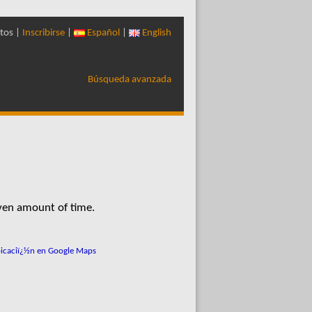
tos |
Inscribirse
|
Español
|
English
Búsqueda avanzada
iven amount of time.