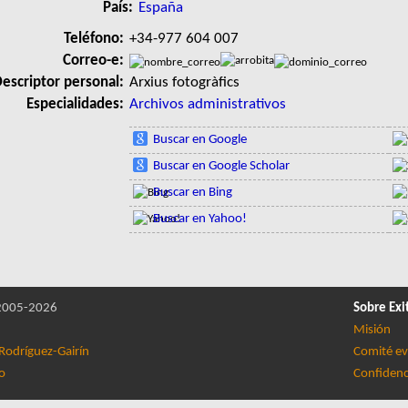
País:
España
Teléfono:
+34-977 604 007
Correo-e:
escriptor personal:
Arxius fotogràfics
Especialidades:
Archivos administrativos
Buscar en Google
Buscar en Google Scholar
Buscar en Bing
Buscar en Yahoo!
005-2026
Sobre Exi
Misión
Rodríguez-Gairín
Comité ev
lo
Confidenc