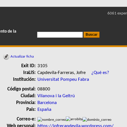
6061 exper
ento de la
Actualizar ficha
Exit ID:
3105
IraLIS:
Capdevila-Farreras, Jofre
¿Qué es?
Institución:
Universitat Pompeu Fabra
Código postal:
08800
Ciudad:
Vilanova i la Geltrú
Provincia:
Barcelona
País:
España
Correo-e:
Web personal:
https://jofrecapdevila.wordpress.com/