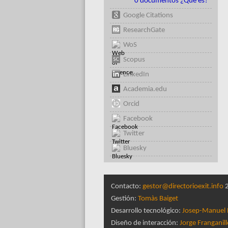
0 documentos ¿Qué es?
Google Citations
ResearchGate
WoS
Scopus
LinkedIn
Academia.edu
Orcid
Facebook
Twitter
Bluesky
Contacto:
gestor@directorioexit.info
2
Gestión:
Tomàs Baiget
Desarrollo tecnológico:
Josep-Manuel 
Diseño de interacción:
Jorge Franganil