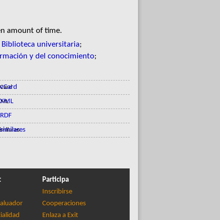
en amount of time.
;
Biblioteca universitaria
;
ormación y del conocimiento
;
vCard
XML
RDF
similares
t
Participa
Inscribirse
aluador
Cooperaciones
ialidad
Enlaza a Exit