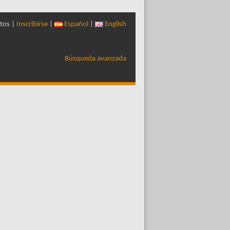
tos |
Inscribirse
|
Español
|
English
Búsqueda avanzada