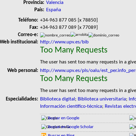
Provincia:
Valencia
País:
España
Teléfono:
+34-963 877 085 [x 78850]
Fax:
+34-963 877 089 [x 77089]
Correo-e:
Web institucional:
http://www.upv.es/bib
Too Many Requests
The user has sent too many requests in a giv
Web personal:
http://www.upv.es/pls/oalu/est_per.info_p
Too Many Requests
The user has sent too many requests in a giv
Especialidades:
Biblioteca digital
;
Biblioteca universitaria
;
Inf
Información científico-técnica
;
Revistas electr
Buscar en Google
Buscar en Google Scholar
Buscar en Bing