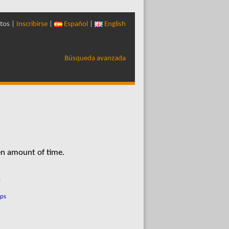
tos |
Inscribirse
|
Español
|
English
Búsqueda avanzada
en amount of time.
a