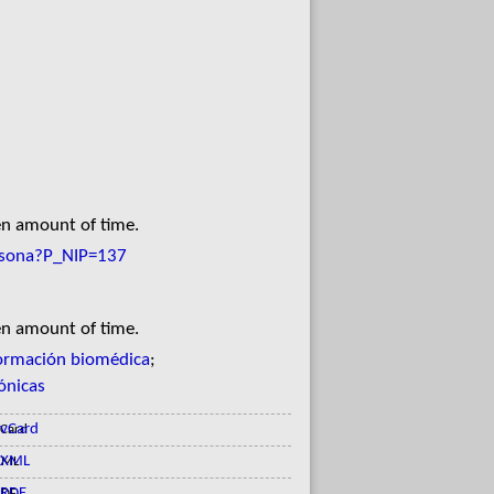
en amount of time.
ersona?P_NIP=137
en amount of time.
ormación biomédica
;
ónicas
vCard
XML
RDF