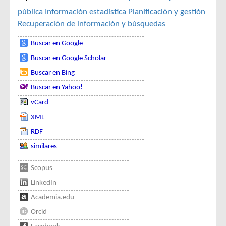
pública
Información estadística
Planificación y gestión
Recuperación de información y búsquedas
Buscar en Google
Buscar en Google Scholar
Buscar en Bing
Buscar en Yahoo!
vCard
XML
RDF
similares
Scopus
LinkedIn
Academia.edu
Orcid