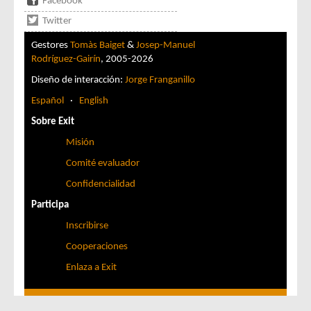
Facebook
Twitter
Gestores
Tomàs Baiget
&
Josep-Manuel
Rodríguez-Gairín
, 2005-2026
Diseño de interacción:
Jorge Franganillo
Español
·
English
Sobre Exit
Misión
Comité evaluador
Confidencialidad
Participa
Inscribirse
Cooperaciones
Enlaza a Exit