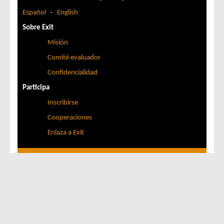
Español
·
English
Sobre Exit
Misión
Comité evaluador
Confidencialidad
Participa
Inscribirse
Cooperaciones
Enlaza a Exit