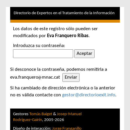
Directorio de Expertos en el Tratamiento de la Información
Los datos de este registro sólo pueden ser
modificados por
Eva Franquero Ribas
.
Introduzca su contraseña:
Si desconoce la contraseña, podemos remitirla a
eva.franquero
mnac.cat
Si ha cambiado de dirección electrónica o la anterior
no es válida contacte con
gestor@directorioexit.info
.
Gestores
Tomàs Baiget
&
Josep-Manuel
Rodríguez-Gairín
, 2005-2026
Diseño de interacción:
Jorge Franganillo