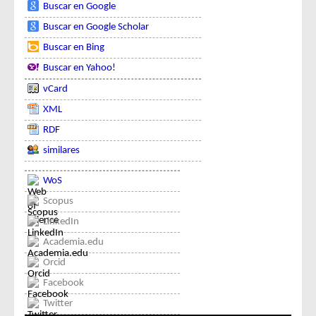
Buscar en Google
Buscar en Google Scholar
Buscar en Bing
Buscar en Yahoo!
vCard
XML
RDF
similares
WoS
Scopus
LinkedIn
Academia.edu
Orcid
Facebook
Twitter