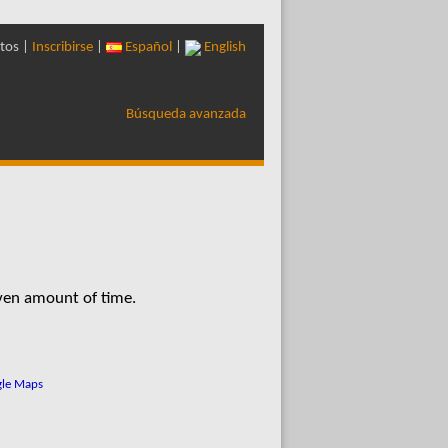
tos |
Inscribirse
|
Español
|
English
Búsqueda avanzada
iven amount of time.