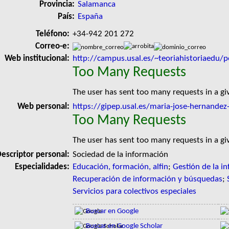
Provincia:
Salamanca
País:
España
Teléfono:
+34-942 201 272
Correo-e:
Web institucional:
http://campus.usal.es/~teoriahistoriaedu
Too Many Requests
The user has sent too many requests in a g
Web personal:
https://gipep.usal.es/maria-jose-hernandez
Too Many Requests
The user has sent too many requests in a g
escriptor personal:
Sociedad de la información
Especialidades:
Educación, formación, alfin
;
Gestión de la i
Recuperación de información y búsquedas
;
Servicios para colectivos especiales
Buscar en Google
Buscar en Google Scholar