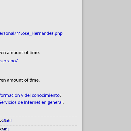
/personal/MJose_Hernandez.php
iven amount of time.
-serrano/
iven amount of time.
nformación y del conocimiento
;
Servicios de Internet en general
;
vCard
XML