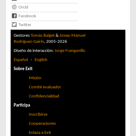
Orcid
Facebook
Twitter
Gestores
Tomàs Baiget
&
Josep-Manuel
Rodríguez-Gairín
, 2005-2026
Diseño de interacción:
Jorge Franganillo
Español
·
English
Sobre Exit
Misión
Comité evaluador
Confidencialidad
Participa
Inscribirse
Cooperaciones
Enlaza a Exit