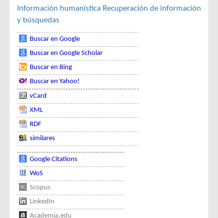
Información humanística
Recuperación de información
y búsquedas
Buscar en Google
Buscar en Google Scholar
Buscar en Bing
Buscar en Yahoo!
vCard
XML
RDF
similares
Google Citations
WoS
Scopus
LinkedIn
Academia.edu