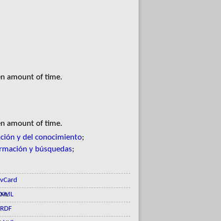
en amount of time.
en amount of time.
ación y del conocimiento
;
ormación y búsquedas
;
vCard
XML
RDF