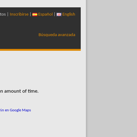
tos |
Inscribirse
|
Español
|
English
Búsqueda avanzada
en amount of time.