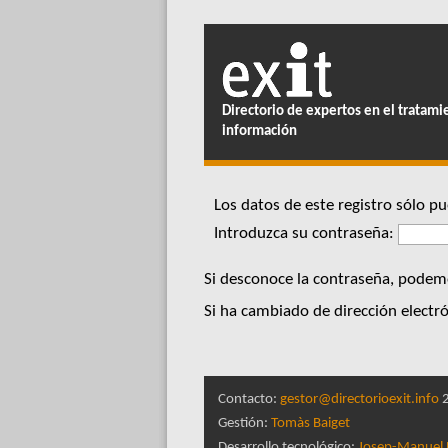
Directorio de expertos en el tratami
información
Los datos de este registro sólo 
Introduzca su contraseña:
Si desconoce la contraseña, podemo
Si ha cambiado de dirección electró
Contacto:
gestor@directorioexit.info
2
Gestión:
Tomàs Baiget
Desarrollo tecnológico:
Josep-Manuel 