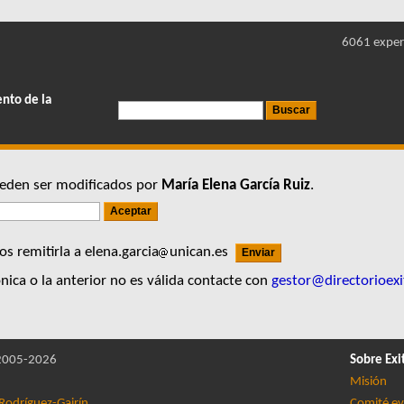
6061 exper
ento de la
pueden ser modificados por
María Elena García Ruiz
.
s remitirla a elena.garcia
unican.es
nica o la anterior no es válida contacte con
gestor@directorioexi
005-2026
Sobre Exi
Misión
Rodríguez-Gairín
Comité ev