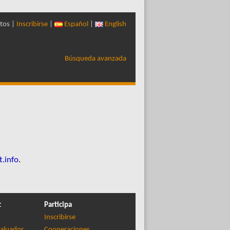
tos |
Inscribirse
|
Español
|
English
Búsqueda avanzada
t.info
.
t
Participa
Inscribirse
aluador
Cooperaciones