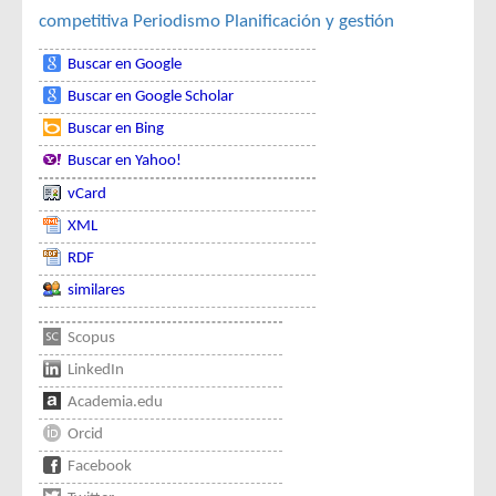
competitiva
Periodismo
Planificación y gestión
Buscar en Google
Buscar en Google Scholar
Buscar en Bing
Buscar en Yahoo!
vCard
XML
RDF
similares
Scopus
LinkedIn
Academia.edu
Orcid
Facebook