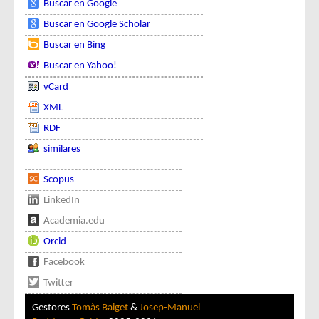
Buscar en Google
Buscar en Google Scholar
Buscar en Bing
Buscar en Yahoo!
vCard
XML
RDF
similares
Scopus
LinkedIn
Academia.edu
Orcid
Facebook
Twitter
Gestores
Tomàs Baiget
&
Josep-Manuel