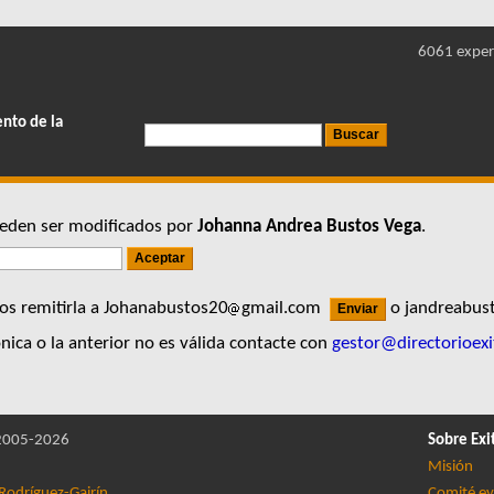
6061 exper
ento de la
pueden ser modificados por
Johanna Andrea Bustos Vega
.
os remitirla a Johanabustos20
gmail.com
o jandreabus
nica o la anterior no es válida contacte con
gestor@directorioexi
005-2026
Sobre Exi
Misión
Rodríguez-Gairín
Comité ev