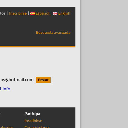
tos |
Inscribirse
|
Español
|
English
Búsqueda avanzada
tos
hotmail.com
t.info
.
t
Participa
Inscribirse
aluador
Cooperaciones