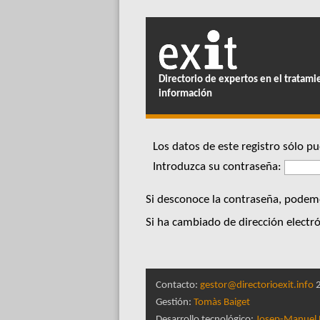
Directorio de expertos en el tratami
información
Los datos de este registro sólo 
Introduzca su contraseña:
Si desconoce la contraseña, podem
Si ha cambiado de dirección electró
Contacto:
gestor@directorioexit.info
2
Gestión:
Tomàs Baiget
Desarrollo tecnológico:
Josep-Manuel 